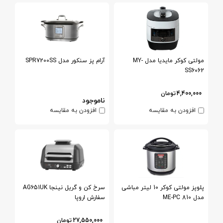
مولتی کوکر مایدیا مدل MY-
آرام پز سنکور مدل SPR7200SS
SS6062
4,400,000
تومان
ناموجود
افزودن به مقایسه
افزودن به مقایسه
پلوپز مولتی کوکر 10 لیتر مباشی
سرخ کن و گریل نینجا AG651UK
مدل ME-PC 810
سفارش اروپا
27,550,000
تومان