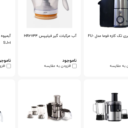
آبمیوه گیری تک کاره فوما مدل FU-
آب مرکبات گیر فیلیپس HR2744
SJ01
ناموجود
ناموجو
 به مقایسه
افزودن به مقایسه
افزو