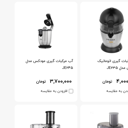
ات گیری اتوماتیک
آب مرکبات گیری مودکس مدل
ل JE235
JE245
3,700,000
4,00
تومان
تومان
دن به مقایسه
افزودن به مقایسه