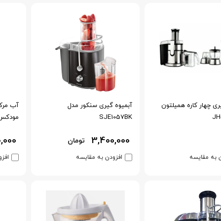
ری چهار کاره همیلتون
آبمیوه گیری سنکور مدل
آب مرکب
SJE1057BK
مودکس مد
0,000
3,400,000
تومان
 به مقایسه
افزودن به مقایسه
افزو