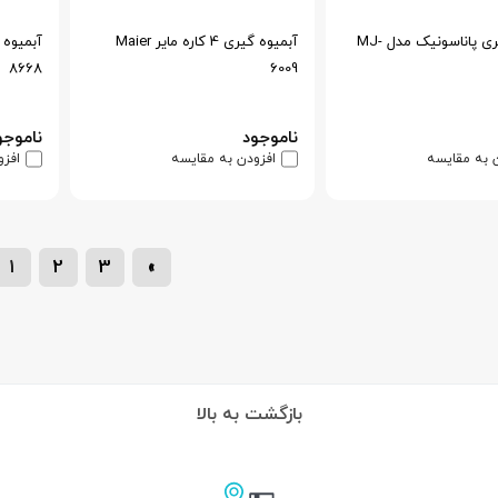
ابمیوه گیری پاناسونیک مدل MJ-
آبمیوه گیری 4 کاره مایر Maier
8668
6009
ناموجود
ناموجو
 به مقایسه
افزودن به مقایسه
افزو
1
2
3
»
بازگشت به بالا