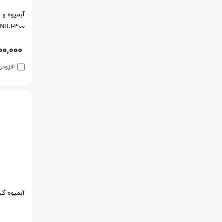
آبمیوه و 
NBJ-300
00,000
افزودن
آبمیوه گیری