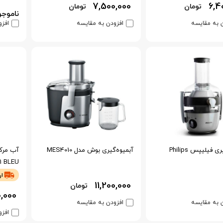
7,500,000
6,4
تومان
تومان
ناموجو
 به مقایسه
افزودن به مقایسه
افزو
آبمیوه گیری فیلیپس Philips
آبمیوه‌گیری بوش مدل MES4010
آب مرک
1 BLEU
ار
11,200,000
تومان
0,000
 به مقایسه
افزودن به مقایسه
افزو