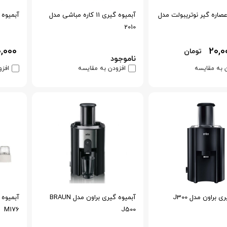
عصاره گیر نوتریبولت مدل
آبمیوه گیری 11 کاره مباشی مدل
آبمیوه گ
2010
0,000
20,0
تومان
ناموجود
 به مقایسه
افزودن به مقایسه
افزو
 براون مدل J300
آبمیوه گیری براون مدل BRAUN
M176
J500