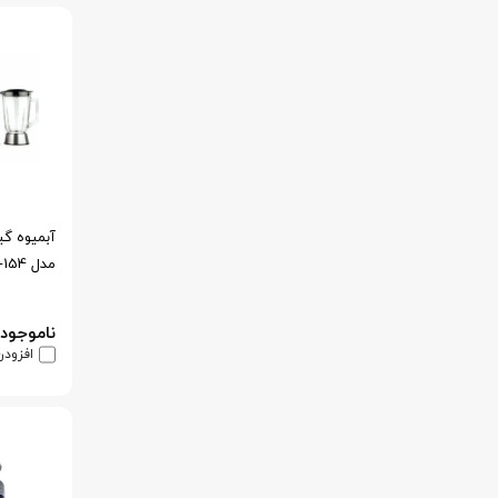
آبمیوه گی
مدل JH-154
ناموجود
افزودن